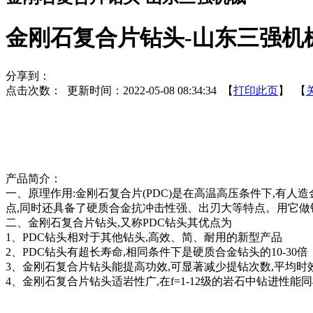
金刚石复合片钻头-山东三强机
分享到：
点击次数：
更新时间：2022-05-08 08:34:34 【
打印此页
】 【
产品简介：
一、原理作用:金刚石复合片(PDC)是在高温高压条件下,有
点,同时还具备了硬质合金抗冲击性强、出刃大等特点。用它做
二、金刚石复合片钻头,又称PDC钻头其优点为
1、PDC钻头相对于其他钻头,高效、简、耐用的新型产品
2、PDC钻头有超长寿命,相同条件下是硬质合金钻头的10-30倍
3、金刚石复合片钻头能提高功效,可显著减少提钻次数,平均时效
4、金刚石复合片钻头适岩性广,在f=1-12级的岩石中钻进性能