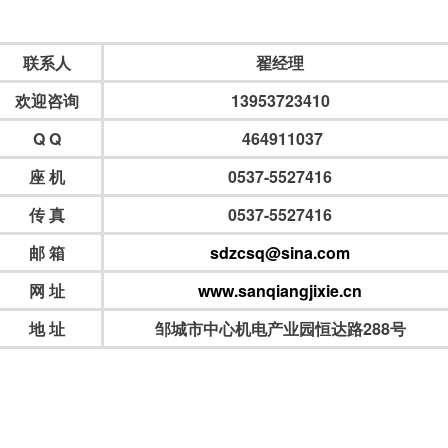
联系人
翟经理
欢迎咨询
13953723410
Q Q
464911037
座 机
0537-5527416
传 真
0537-5527416
邮 箱
sdzcsq@sina.com
网 址
www.sanqiangjixie.cn
地 址
邹城市中心机电产业园恒达路288号