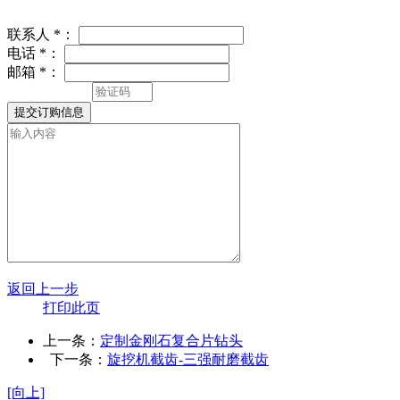
联系人
*
：
电话
*
：
邮箱
*
：
返回上一步
打印此页
上一条：
定制金刚石复合片钻头
下一条：
旋挖机截齿-三强耐磨截齿
[向上]