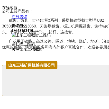
在线客服
公司主要产品有：
在线咨询
截齿、齿套、齿坐(齿靴)系列；采煤机镐型截齿型号U82、 U84、 U
咨询电话：
3050(K47B22)3060
、刀形煤截齿、掘进机用掘进齿、旋挖钻
13953723410
头、十字钎头、柱齿钎头、钻杆、连接套。
广泛用于铁路、高速公路、隧道、地铁、煤矿、地矿、冶金
请扫描二维码
优惠的价格、满意的服务和海内外客户真诚合作。欢迎各界朋
关注山东三强截齿
山东三强矿用机械有限公司