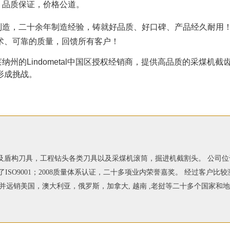
品质保证，价格公道。
制造，二十余年制造经验，铸就好品质、好口碑、产品经久耐用
术、可靠的质量，回馈所有客户！
的Lindometal中国区授权经销商，提供高品质的采煤机截
形成挑战。
盾构刀具，工程钻头各类刀具以及采煤机滚筒，掘进机截割头。 公司位于
通过了ISO9001；2008质量体系认证，二十多项业内荣誉嘉奖。 经过
，并远销美国，澳大利亚，俄罗斯，加拿大, 越南 ,老挝等二十多个国家