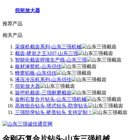
扭矩放大器
推荐产品
相关产品
采煤机截齿系列-山东三强机械
截齿-硬岩之王3207-山东三强
智能化截齿焊接生产线-山东三强
板材淋胶机-山东侣佳
蜂窝铝板-山东侣佳
液压冷压机系列-山东侣佳
扭矩放大器
旋挖机截齿-三强耐磨截齿
金刚石复合片钻头-山东三强机械
高效组合钻头-塔式钻头-防突钻头
三强防突钻头 硬质钻头 支持定制！
金刚石复合片钻头-山东三强机械