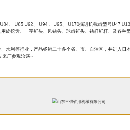
85 U92、 U94 、U95、 U170掘进机截齿型号U47 U135
机用旋挖齿、一字钎头、风钻头、球齿钎头、钻杆钎杆、及各种型
、水利等行业，产品畅销二十多个省、市、自治区，并进入日本
友来厂参观洽谈~