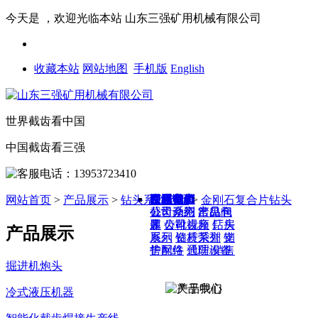
今天是
，欢迎光临本站
山东三强矿用机械有限公司
收藏本站
网站地图
手机版
English
世界截齿看中国
中国截齿看三强
网站首页
硬岩截齿
产品中心
工程案例
公司介绍
资讯动态
在线询单
联系我们
网站首页
>
产品展示
>
钻头系列产品
>
金刚石复合片钻头
截齿系列
公司介绍
公司动态
出口包
产品仓
常见问
装
库
题
齿靴齿座
公司视频
钻头
厂房
产品展示
系列
展示
钻杆系列
资质荣誉
支
销
护配件
售网络
通防设备
代理/销售
掘进机炮头
冷式液压机器