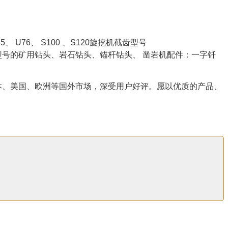
、 U76、 S100 、S120旋挖机截齿型号
号的矿用钻头、岩石钻头、锚杆钻头、 凿岩机配件：一字钎
、美国、欧洲等国外市场，深受用户好评。愿以优质的产品、